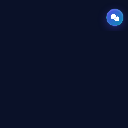
GATE
OF
AI
جميع الحقوق محفوظة © 2026 GateOfAI, LLC — دلاوير، الولايات
المتحدة الأمريكية. هُندست بعقول عربية. بُنيت للعالم.
GateOfAI, LLC — Delaware, USA
منظومة رقمية بالكامل (بدون مقرات فرعية)
روابط قانونية