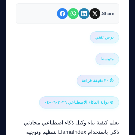
Share:
درس تقني
متوسط
⏱ ٢٠ دقيقة قراءة
© بوابة الذكاء الاصطناعي ٢٠٢٦-٠٦-٠٤
تعلم كيفية بناء وكيل ذكاء اصطناعي محادثي
ذكي باستخدام LlamaIndex لتنظيم وتوجيه