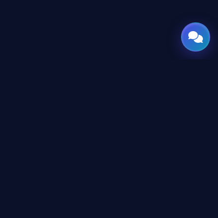
GATE
OF
AI
جميع الحقوق محفوظة © 2026 GateOfAI, LLC — دلاوير، الولايات
المتحدة الأمريكية. هُندست بعقول عربية. بُنيت للعالم.
GateOfAI, LLC — Delaware, USA
منظومة رقمية بالكامل (بدون مقرات فرعية)
روابط قانونية