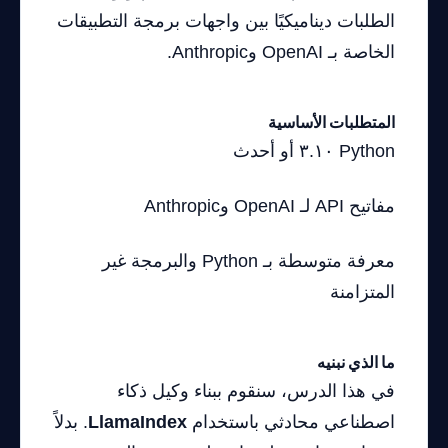
الطلبات ديناميكيًا بين واجهات برمجة التطبيقات
الخاصة بـ OpenAI وAnthropic.
المتطلبات الأساسية
Python ٣.١٠ أو أحدث
مفاتيح API لـ OpenAI وAnthropic
معرفة متوسطة بـ Python والبرمجة غير
المتزامنة
ما الذي نبنيه
في هذا الدرس، سنقوم ببناء وكيل ذكاء
اصطناعي محادثي باستخدام
LlamaIndex
. بدلاً