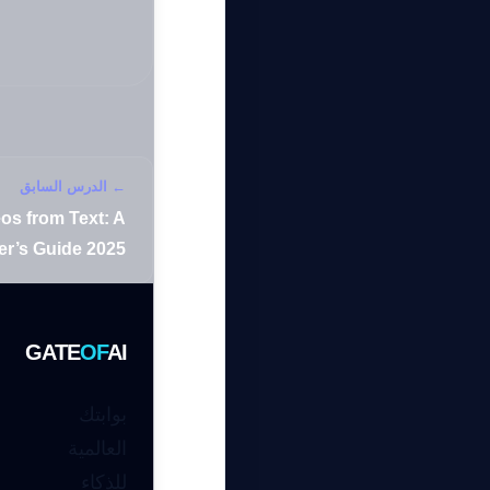
← الدرس السابق
eos from Text: A
er’s Guide 2025
GATE
OF
AI
بوابتك
العالمية
للذكاء