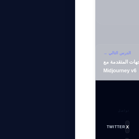
الدرس التالي →
هات المتقدمة مع
Midjourney v6
تواصل
X
TWITTER