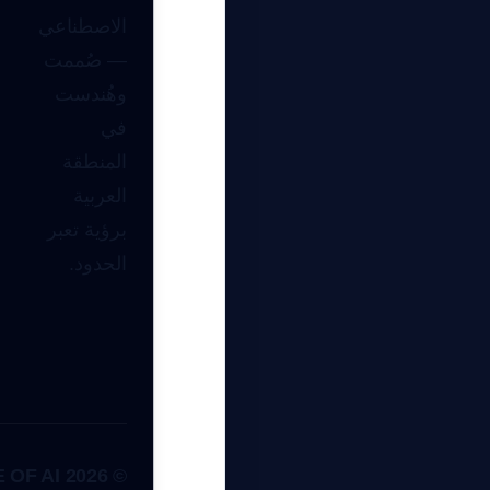
الاصطناعي
— صُممت
وهُندست
في
المنطقة
العربية
برؤية تعبر
الحدود.
مرشد بوابة الذكاء الاصطناعي
نشط للخدمة
© 2026 GATE OF AI. التشفير: نشط