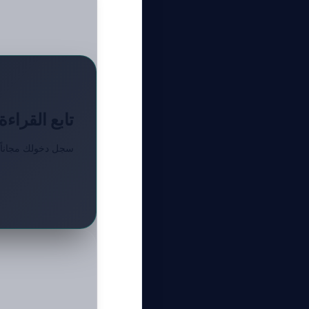
تابع القراءة
سجل دخولك مجاناً ل