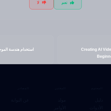
نعم
لا
Creating AI Vid
استخدام هندسة الموج
Beginn
المحتوى
المختبر
المصادر
دليل
مولد
عن البوابة
الأدوات
الأوامر