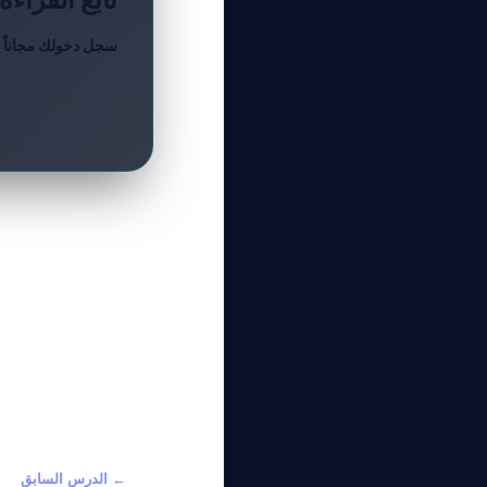
سجل دخولك مجاناً لق
← الدرس السابق