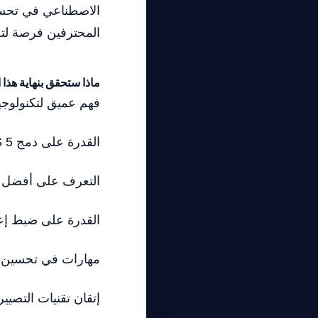
المحترفين فرصة لتحق
ماذا ستحقق بنهاية هذا 
فهم عميق لتكنولوجيا DLSS 5 وكيفية عمل
القدرة على دمج DLSS 5 في الألعاب لتحقيق تحسينات رسومية مذهلة.
التعرف على أفضل الممارسات
القدرة على ضبط إعدادات DLSS للحصول على 
مهارات في تحسين تج
إتقان تقنيات التصي