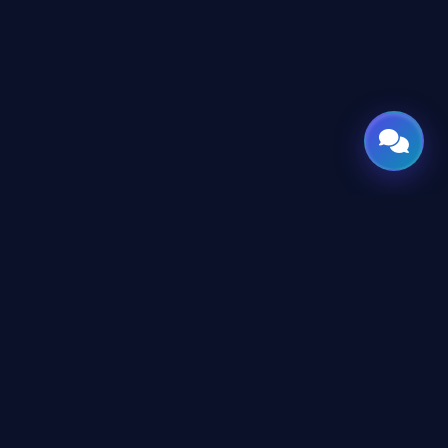
GATE
OF
AI
المحتوى
دليل الأدوات
بوابتك العالمية للذكاء الاصطناعي —
صُممت وهُندست في المنطقة العربية
الأكاديمية
برؤية تعبر الحدود.
غرفة الأخبار