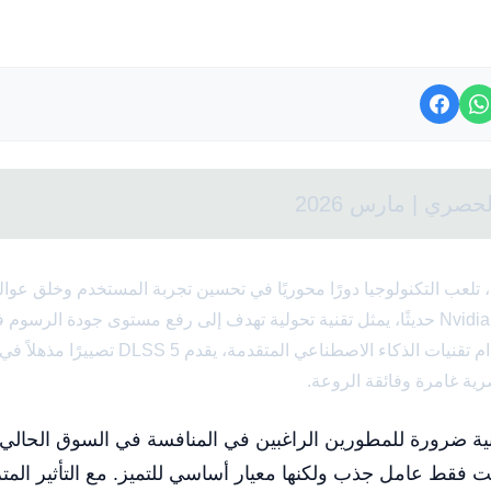
صري | مارس 2026
، تلعب التكنولوجيا دورًا محوريًا في تحسين تجربة المستخدم وخلق عوال
DLSS 5، الذي قدمته Nvidia حديثًا، يمثل تقنية تحولية تهدف إلى رفع مستوى جودة ا
يسبق له مثيل. باستخدام تقنيات الذكاء الاصطناعي 
صرية غامرة وفائقة الروعة.
تقنية ضرورة للمطورين الراغبين في المنافسة في السوق الحالي
 فقط عامل جذب ولكنها معيار أساسي للتميز. مع التأثير المتزا