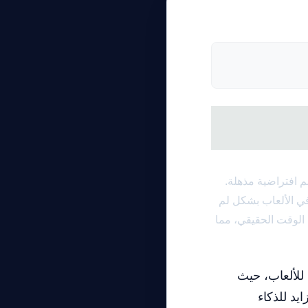
م افتراضية مذهلة.
لرسوم في الألعاب بشكل لم
المتقدمة، يقدم DLSS 5 تصييرًا مذهلاً في الوقت الحقيقي، مما
 للألعاب، حيث
يد للذكاء