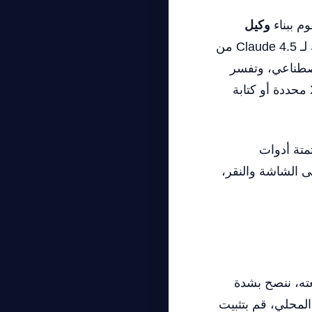
وكيل
. باستخدام بنية واجهة برمجة التطبيقات “استخدام الكمبيوتر” المُحدثة لـ Claude 4.5 من
 الذكاء الاصطناعي، وتفسر
الإجراءات المقصودة من الذكاء الاصطناعي (مثل تحريك الماوس إلى إحداثيات X/Y محددة أو كتابة
متة أدوات
 الشاشة والنقر،
ته، ننصح بشدة
ولة باستخدام إطار افتراضي (Xvfb). للاختبار المحلي، قم بتثبيت