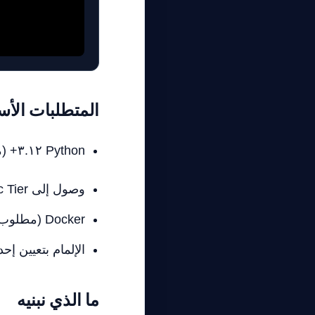
المتطلبات الأس
Python ٣.١٢+ (مع
وصول إلى Anthropic Tier ٣+ API (لمعالجة صور Claude 4.5 بمعدل مرتفع)
Docker (مطلوب بشكل صارم لعزل الوكيل لمنع التعديلات العرضية على نظام المضيف)
الإلمام بتعيين إحد
ما الذي نبنيه