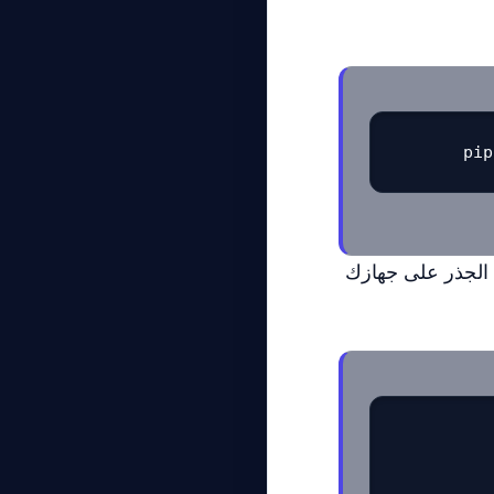
pip
 الجذر على جهازك