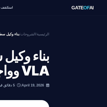
GATE
OF
AI
استكشف
الرئيسية
/
الشروحات
/
بناء وكيل سطح مكتب م
بناء وكيل
VLA وواجهة برمجة التطبيقات
April 19, 2026
|
5 دقائق قراءة