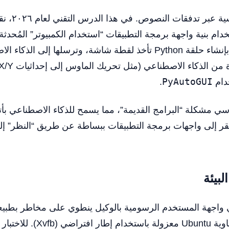
Anthropic، سنقوم بإنشاء حلقة Python تأخذ لقطة شاشة، وترسلها إلى
دام
PyAutoGUI
.
 مشكلة “البرامج القديمة”، مما يسمح للذكاء الاصطناعي بأت
ر إلى واجهات برمجة التطبيقات ببساطة عن طريق “النظر” إلى
بيئة
ي واجهة المستخدم الرسومية بالوكيل ينطوي على مخاطر بطبيع
بتشغيل هذا داخل حاوية Ubuntu معز