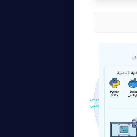
درس
تقني