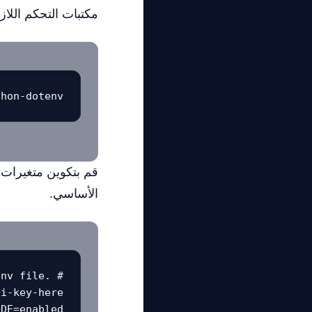
مكتبات التحكم اللاز
thon-dotenv
قم بتكوين متغيرات ا
الأساسي.