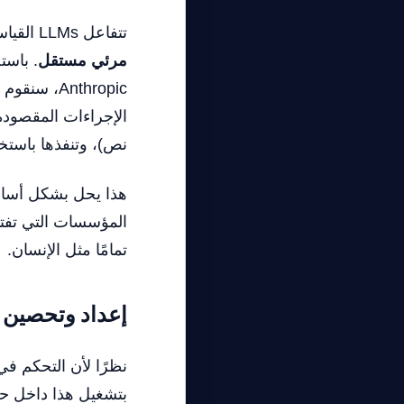
تتفاعل LLMs القياسية عبر تدفقات النصوص. في هذا الدرس التقني لعام ٢٠٢٦، نقوم ببناء
مرئي مستقل
نص)، وتنفذها باستخ
هذا يحل بشكل أساسي
المؤسسات التي تفتق
تمامًا مثل الإنسان.
إعداد وتحصين ال
نظرًا لأن التحكم ف