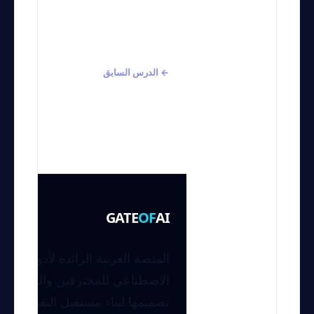
← الدرس السابق
Mastering Local
LLMs for Advanced
Task Automation
GATE
OF
AI
المنصة العربية الرائدة لأدوات وأخب
الاصطناعي للمحترفين والمطورين
تصميمها لبناء مستقبل التقنية.