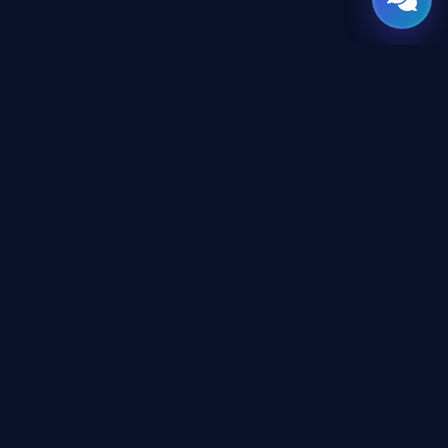
GATE
OF
AI
جميع الحقوق محفوظة © 2026 GateOfAI, LLC — دلاوير، الولايات
المتحدة الأمريكية. هُندست بعقول عربية. بُنيت للعالم.
GateOfAI, LLC — Delaware, USA
منظومة رقمية بالكامل (بدون مقرات فرعية)
روابط قانونية
شروط وأحكام الموقع
شروط وأحكام المنصة