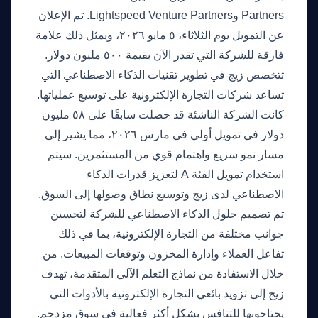
Partners وLightspeed Venture Partners. تم الإعلان
عن التمويل يوم الثلاثاء، ٥ مايو ٢٠٢٦، ويمثل ذلك علامة
فارقة للشركة التي تقدر الآن بقيمة ٥٠٠ مليون دولار.
تتخصص زيج في تطوير تقنيات الذكاء الاصطناعي التي
تساعد شركات التجارة الإلكترونية على توسيع عملياتها.
كانت الشركة الناشئة قد حصلت سابقًا على ٥٨ مليون
دولار في تمويل أولي في مارس ٢٠٢٦، مما يشير إلى
مسار نمو سريع واهتمام قوي من المستثمرين. سيتم
استخدام تمويل الفئة A لتعزيز قدرات الذكاء
الاصطناعي لدى زيج وتوسيع نطاق وصولها إلى السوق.
تم تصميم حلول الذكاء الاصطناعي للشركة لتحسين
جوانب مختلفة من التجارة الإلكترونية، بما في ذلك
تفاعل العملاء وإدارة المخزون وتوقعات المبيعات. من
خلال الاستفادة من نماذج التعلم الآلي المتقدمة، تهدف
زيج إلى تزويد بائعي التجارة الإلكترونية بالأدوات التي
يحتاجونها للتنافس بشكل أكثر فعالية في سوق مزدحم.