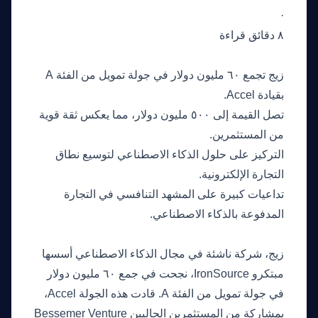
·
٨ دقائق قراءة
النقاط الرئيسية
زيج تجمع ٦٠ مليون دولار في جولة تمويل من الفئة A
بقيادة Accel.
تصل القيمة إلى ٥٠٠ مليون دولار، مما يعكس ثقة قوية
من المستثمرين.
التركيز على حلول الذكاء الاصطناعي لتوسيع نطاق
التجارة الإلكترونية.
تداعيات كبيرة على المشهد التنافسي في التجارة
المدفوعة بالذكاء الاصطناعي.
ما الذي حدث
زيج، شركة ناشئة في مجال الذكاء الاصطناعي أسسها
مبتكرو IronSource، نجحت في جمع ٦٠ مليون دولار
في جولة تمويل من الفئة A. قادت هذه الجولة Accel،
بمشاركة من المستثمرين الحاليين Bessemer Venture