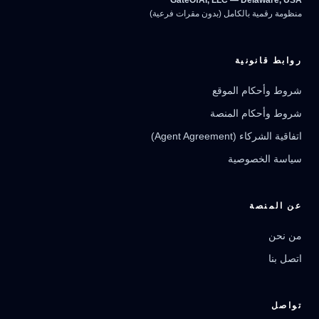
GateOfAI, LLC — Delaware, USA
منظومة رقمية بالكامل (بدون مقرات فرعية)
روابط قانونية
شروط وأحكام الموقع
شروط وأحكام المنصة
مرشد بوابة الذكاء الاصطناعي
نشط للخدمة
اتفاقية الشركاء (Agent Agreement)
سياسة الخصوصية
عن المنصة
من نحن
اتصل بنا
تواصل