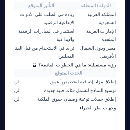
الدولة / المنطقة
التأثير المتوقع
المملكة العربية
زيادة في الطلب على الأدوات
تعزي
السعودية
الإبداعية الرقمية
والت
الإمارات العربية
استثمار في المبادرات الرقمية
إطلا
المتحدة
والإبداعية
منصا
مصر ودول الشمال
تزايد في الاستخدام من قبل الفنانين
تعزي
الأفريقي
المحليين
الفن
رؤية مستقبلية: ما هي الخطوات القادمة؟ 🔮
الحدث المتوقع
التاري
إطلاق مزايا إضافية لتخصيص أعمق
الربع الثالث م
توسيع النماذج لتشمل فئات فنية جديدة
الربع الأول من
إطلاق حملات توعية وضمان حقوق الملكية
الربع الرابع من
وجهات نظر الخبراء