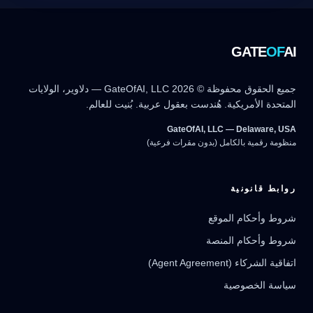
GATE
OF
AI
جميع الحقوق محفوظة © 2026 GateOfAI, LLC — دلاوير، الولايات
المتحدة الأمريكية. هُندست بعقول عربية. بُنيت للعالم.
GateOfAI, LLC — Delaware, USA
منظومة رقمية بالكامل (بدون مقرات فرعية)
روابط قانونية
شروط وأحكام الموقع
شروط وأحكام المنصة
مرشد بوابة الذكاء الاصطناعي
نشط للخدمة
اتفاقية الشركاء (Agent Agreement)
سياسة الخصوصية