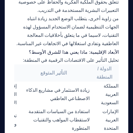
تتعلق بحقوق الملكية الفكرية والحفاظ على خصوصية
التعبيرات البشرية المستخدمة في التدريب.
من زاوية أخرى، يتطلب الوضع الجديد زيادة انتباه
الجهات التنظيمية لضمان الاستخدام المسؤول لهذه
التقنيات، لاسيما في ما يتعلق بأخلاقيات المعالجة
العاطفية وتفادي استغلالها في الاتجاهات غير المناسبة.
الأبعاد الإقليمية: ماذا يعني هذا للشرق الأوسط؟
تحليل التأثير على الاقتصادات الرقمية في المنطقة:
الدولة /
التأثير المتوقع
المنطقة
المملكة
إقامة شر
زيادة الاستثمار في مشاريع الذكاء
العربية
التقنية ل
الاصطناعي العاطفي
السعودية
الاصطنا
الإمارات
استفادة من السياسات المتقدمة
تحفيز الا
العربية
لاستقطاب المواهب والتقنيات
والوسائط
المتحدة
المتطورة