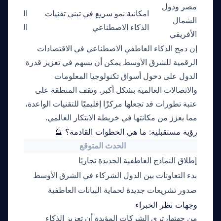
مصر ودول
امكانية نمو سريع في تبني تقنيات
التوسع في
الشمال
الذكاء الاصطناعي
المهارات 
الأفريقي
إن دمج الذكاء العاطفي الاصطناعي في الاقتصادات
الرقمية للشرق الأوسط يمكن أن يسهم في تعزيز قدرة
الدول على دخول أسواق تكنولوجيا المعلومات
والاتصالات العالمية بشكل أكبر. وتقف المنطقة على
عتبة تطورات قد تجعلها مركزًا إقليميًا للتقنيات الواعدة،
مما يعزز من مكانتها في خريطة الابتكار العالمي.
رؤية مستقبلية: ما هي الخطوات القادمة؟ 🔮
الحدث المتوقع
ال
إطلاق النماذج العاطفية الجديدة تجاريًا
نهاية
بدء التعاونات بين الدول الشركاء في الشرق الأوسط
منت
صدور تشريعات جديدة لحماية البيانات العاطفية
بداية
وجهات نظر الخبراء
من جهتها، ترى الشركات المؤيدة أن تعزيز الذكاء