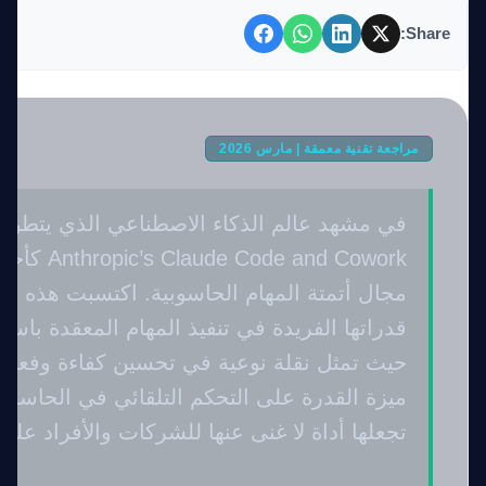
Share:
مراجعة تقنية معمقة | مارس 2026
في مشهد عالم الذكاء الاصطناعي الذي يتطور 
e and Cowork
مجال أتمتة المهام الحاسوبية. اكتسبت هذه الأ
قدراتها الفريدة في تنفيذ المهام المعقدة باست
حيث تمثل نقلة نوعية في تحسين كفاءة وفعالي
ميزة القدرة على التحكم التلقائي في الحاسو
تجعلها أداة لا غنى عنها للشركات والأفراد على