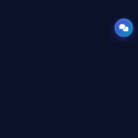
GATE
OF
AI
جميع الحقوق محفوظة © 2026 GateOfAI, LLC — دلاوير، الولايات
المتحدة الأمريكية. هُندست بعقول عربية. بُنيت للعالم.
GateOfAI, LLC — Delaware, USA
منظومة رقمية بالكامل (بدون مقرات فرعية)