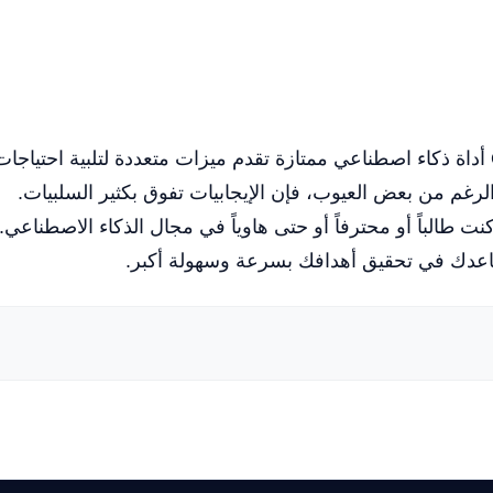
بشكل عام، يُعتبر ChatGPT من OpenAI أداة ذكاء اصطناعي ممتازة تقدم ميزات متعددة لتلبية احتياجا
غم من بعض العيوب، فإن الإيجابيات تفوق بكثير السلبيات.
استخدام ChatGPT، سواء كنت طالباً أو محترفاً أو حتى هاوياً في مجال الذكاء الاصطناعي.
تساعدك في تحقيق أهدافك بسرعة وسهولة أكبر.