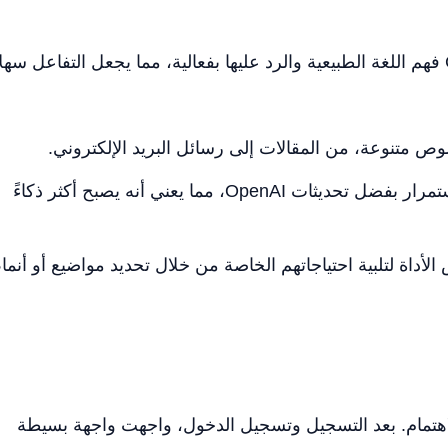
يمكن لـ ChatGPT فهم اللغة الطبيعية والرد عليها بفعالية، مما يجعل التفاعل سهلا
وص متنوعة، من المقالات إلى رسائل البريد الإلكتروني.
يتحسن ChatGPT باستمرار بفضل تحديثات OpenAI، مما يعني أنه يصبح أكثر ذكاءً
داة لتلبية احتياجاتهم الخاصة من خلال تحديد مواضيع أو أنما
ستخدام ChatGPT مثيرة للاهتمام. بعد التسجيل وتسجيل الدخول، واجهت واجهة بسيطة