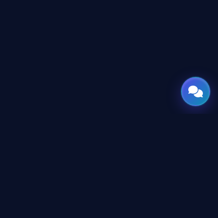
GATE
OF
AI
جميع الحقوق محفوظة © 2026 GateOfAI, LLC — دلاوير، الولايات
المتحدة الأمريكية. هُندست بعقول عربية. بُنيت للعالم.