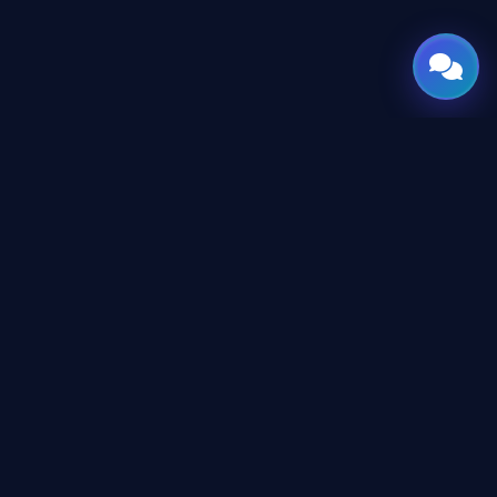
GATE
OF
AI
جميع الحقوق محفوظة © 2026 GateOfAI, LLC — دلاوير، الولايات
المتحدة الأمريكية. هُندست بعقول عربية. بُنيت للعالم.
GateOfAI, LLC — Delaware, USA
منظومة رقمية بالكامل (بدون مقرات فرعية)
روابط قانونية