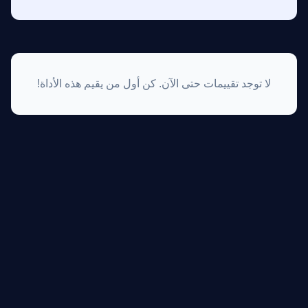
لا توجد تقييمات حتى الآن. كن أول من يقيم هذه الأداة!