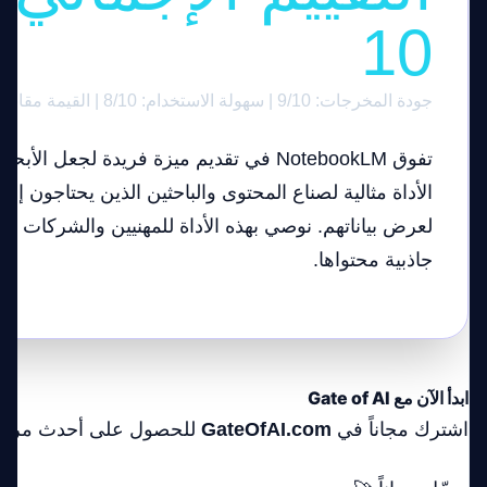
10
جودة المخرجات: 9/10 | سهولة الاستخدام: 8/10 | القيمة مقابل السعر: 8/10
تفوق NotebookLM في تقديم ميزة فريدة لجعل ا
الأداة مثالية لصناع المحتوى والباحثين الذين يحتاجون إ
لعرض بياناتهم. نوصي بهذه الأداة للمهنيين والشركات ا
جاذبية محتواها.
ابدأ الآن مع Gate of AI
اشترك مجاناً في
GateOfAI.com
للحصول على أحدث مراجعات