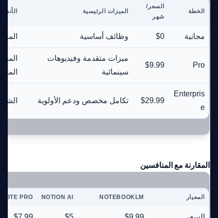
السعر/
الخطة
الميزات الرئيسية
الأنسب 
شهر
مجانية
$0
وظائف أساسية
المست
ميزات متقدمة وفيديوهات
المحت
$9.99
Pro
سينمائية
المتو
Enterpris
$29.99
تكامل مخصص ودعم الأولوية
الشرك
e
المقارنة مع المنافسين
المعيار
NOTEBOOKLM
NOTION AI
NOTE PRO
السعر
$9.99
$5
$7.99