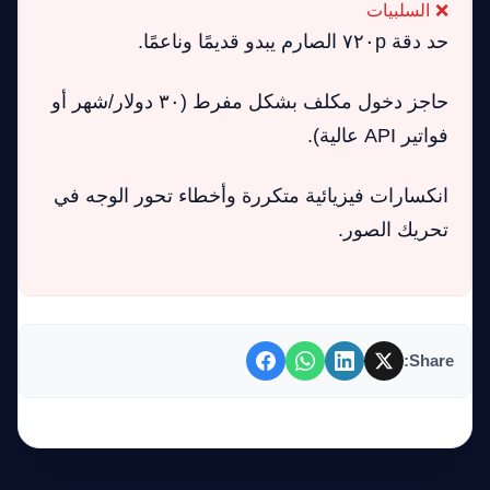
❌ السلبيات
حد دقة ٧٢٠p الصارم يبدو قديمًا وناعمًا.
حاجز دخول مكلف بشكل مفرط (٣٠ دولار/شهر أو
فواتير API عالية).
انكسارات فيزيائية متكررة وأخطاء تحور الوجه في
تحريك الصور.
Share: