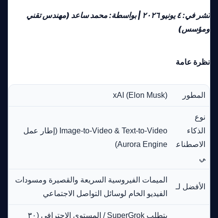
نُشر في: ٤ يونيو ٢٠٢٦ | بواسطة: محمد ساعد (مهندس تقني
ومؤسس)
نظرة عامة
المطور
xAI (Elon Musk)
نوع
الذكاء
Image-to-Video & Text-to-Video (إطار عمل
الاصطناع
Aurora Engine)
ي
الميمات الفيروسية السريعة والقصيرة ومسودات
الأفضل لـ
الفيديو الخام لوسائل التواصل الاجتماعي
يتطلب SuperGrok / المستوى الاحترافي (٣٠