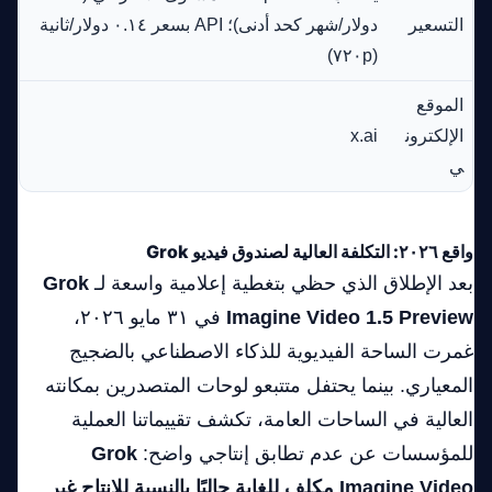
التسعير
دولار/شهر كحد أدنى)؛ API بسعر ٠.١٤ دولار/ثانية
(٧٢٠p)
الموقع
الإلكترون
x.ai
ي
واقع ٢٠٢٦: التكلفة العالية لصندوق فيديو Grok
بعد الإطلاق الذي حظي بتغطية إعلامية واسعة لـ
Grok
Imagine Video 1.5 Preview
في ٣١ مايو ٢٠٢٦،
غمرت الساحة الفيديوية للذكاء الاصطناعي بالضجيج
المعياري. بينما يحتفل متتبعو لوحات المتصدرين بمكانته
العالية في الساحات العامة، تكشف تقييماتنا العملية
للمؤسسات عن عدم تطابق إنتاجي واضح:
Grok
Imagine Video مكلف للغاية حاليًا بالنسبة للإنتاج غير