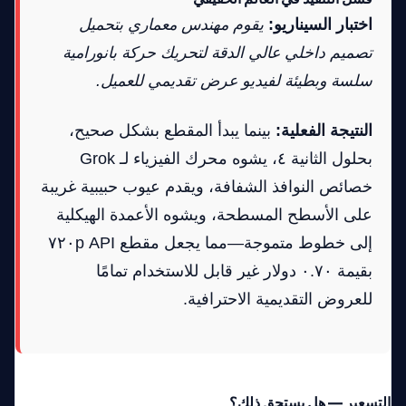
اختبار السيناريو:
يقوم مهندس معماري بتحميل
تصميم داخلي عالي الدقة لتحريك حركة بانورامية
سلسة وبطيئة لفيديو عرض تقديمي للعميل.
النتيجة الفعلية:
بينما يبدأ المقطع بشكل صحيح،
بحلول الثانية ٤، يشوه محرك الفيزياء لـ Grok
خصائص النوافذ الشفافة، ويقدم عيوب حبيبية غريبة
على الأسطح المسطحة، ويشوه الأعمدة الهيكلية
إلى خطوط متموجة—مما يجعل مقطع API ٧٢٠p
بقيمة ٠.٧٠ دولار غير قابل للاستخدام تمامًا
للعروض التقديمية الاحترافية.
التسعير — هل يستحق ذلك؟