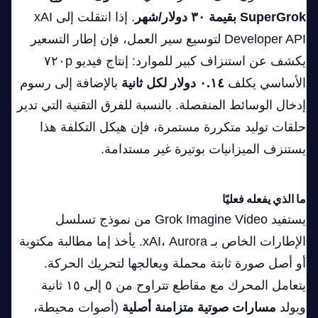
SuperGrok بقيمة ٣٠ دولار/شهر
. إذا انتقلت إلى xAI
Developer API لتوسيع سير العمل، فإن إطار التسعير
يكشف عن استنزاف كبير للموارد: إنتاج فيديو ٧٢٠p
الأساسي يكلف
٠.١٤ دولار لكل ثانية
بالإضافة إلى رسوم
إدخال الوسائط المنفصلة. بالنسبة للفرق التقنية التي تدير
حلقات توليد متكررة مستمرة، فإن هيكل التكلفة هذا
يستنزف الميزانيات بوتيرة غير مستدامة.
ما الذي يفعله فعليًا
يستفيد Grok Imagine Video من نموذج تسلسل
الإطارات الخاص بـ xAI، Aurora. يأخذ إما مطالبة مكتوبة
أو أصل صورة ثابتة محملة ويعالجها لتحريك الحركة.
يتعامل المحرك مع مقاطع تتراوح من ٥ إلى ١٥ ثانية
ويولد
مسارات صوتية متزامنة أصلية
(أصوات محيطة،