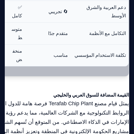
دعم العربية والشرق
✅
🔄 تجريبي
🔄
الأوسط
كامل
متوس
التكامل مع الأنظمة
متقدم جدًا
مت
ط
منخف
تكلفة الاستخدام المؤسسي
مناسب
عا
ض
القيمة المضافة للسوق العربي والخليجي
يمثل قيام مصنع Terafab Chip Plant فرص
الإمارات في الذكاء الاصطناعي. من المتوقع أن تُسهم الشرا
مشاريع الحكومة الإلكترونية في المنطقة وتعزيز أنظمة الروب