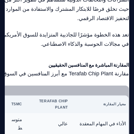
حيث تخلق فرصًا للابتكار المشترك والاستفادة من الموارد وا
لتحفيز الاقتصاد الرقمي.
تعد هذه الخطوة مؤشرًا للجاذبية المتزايدة للسوق الأمريكي ك
في مجالات الحوسبة والذكاء الاصطناعي.
المقارنة المباشرة مع المنافسين الحقيقيين
مقارنة Terafab Chip Plant مع أبرز المنافسين في السوق الحالي:
RY
TERAFAB CHIP
معيار المقارنة
TSMC
ES
PLANT
متوس
الأداء في المهام المعقدة
عالي
عا
ط