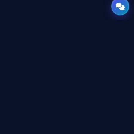
GATE
OF
AI
جميع الحقوق محفوظة © 2026 GateOfAI, LLC — دلاوير، الولايات
المتحدة الأمريكية. هُندست بعقول عربية. بُنيت للعالم.
GateOfAI, LLC — Delaware, USA
منظومة رقمية بالكامل (بدون مقرات فرعية)
روابط قانونية
شروط وأحكام الموقع