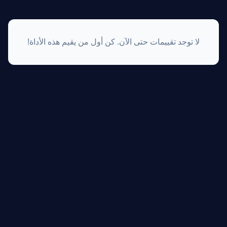
لا توجد تقييمات حتى الآن. كن أول من يقيم هذه الأداة!