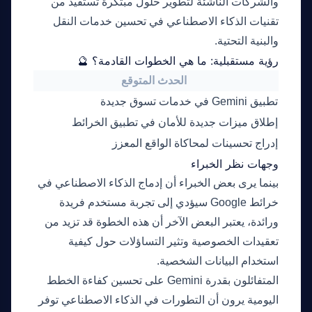
والشركات الناشئة لتطوير حلول مبتكرة تستفيد من
تقنيات الذكاء الاصطناعي في تحسين خدمات النقل
والبنية التحتية.
رؤية مستقبلية: ما هي الخطوات القادمة؟ 🔮
الحدث المتوقع
التا
تطبيق Gemini في خدمات تسوق جديدة
الربع الث
إطلاق ميزات جديدة للأمان في تطبيق الخرائط
نهاية 2026
إدراج تحسينات لمحاكاة الواقع المعزز
2027
وجهات نظر الخبراء
بينما يرى بعض الخبراء أن إدماج الذكاء الاصطناعي في
خرائط Google سيؤدي إلى تجربة مستخدم فريدة
ورائدة، يعتبر البعض الآخر أن هذه الخطوة قد تزيد من
تعقيدات الخصوصية وتثير التساؤلات حول كيفية
استخدام البيانات الشخصية.
المتفائلون بقدرة Gemini على تحسين كفاءة الخطط
اليومية يرون أن التطورات في الذكاء الاصطناعي توفر