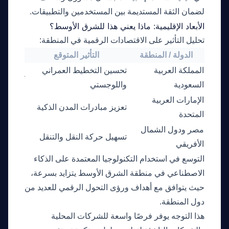
لضمان الثقة المستديمة بين المستخدمين والتطبيقات.
الأبعاد الإقليمية: ماذا يعني هذا للشرق الأوسط؟
تحليل التأثير على الاقتصادات الرقمية في المنطقة:
الدولة / المنطقة
التأثير المتوقع
المملكة العربية
تحسين التخطيط العمراني
تطوير ال
السعودية
واللوجستي
الإمارات العربية
تعزيز مبادرات المدن الذكية
الاستثمار
المتحدة
مصر ودول الشمال
استغلال 
تسهيل حركة النقل والتنقل
الأفريقي
على الم
التوسع في استخدام التكنولوجيا المعتمدة على الذكاء
الاصطناعي في منطقة الشرق الأوسط يتزايد بسرعة،
حيث يتوافق مع أهداف ورؤى التحول الرقمي للعديد من
دول المنطقة.
هذا التوجه يوفر فرصًا واسعة للشركات المحلية