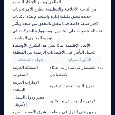
العالمي ويحفز الابتكار السريع.
من الناحية الأخلاقية والتنظيمية، يطرح الأمر تحديات
جديدة تتعلق بكيفية إدارة واستخدام هذه الكيانات
الافتراضية، خاصة فيما يتعلق بالتحقق من صحة وتأثير
هذه الشخصيات على الجمهور، ومسؤولية الشركات في
توجيه المحتوى المناسب.
الأبعاد الإقليمية: ماذا يعني هذا للشرق الأوسط؟
تحليل التأثير على الاقتصادات الرقمية في المنطقة:
التأثير المتوقع
الدولة / المنطقة
ين
زيادة الاستثمار في مبادرات الذكاء
المملكة العربية
ية
الاصطناعي
السعودية
الإمارات العربية
ئة
تعزيز البنية التحتية الرقمية
المتحدة
ام
مصر ودول الشمال
فرص تعليمية وتدريبية عالية
اص
الأفريقي
يتعين على الدول في منطقة الشرق الأوسط تسريع