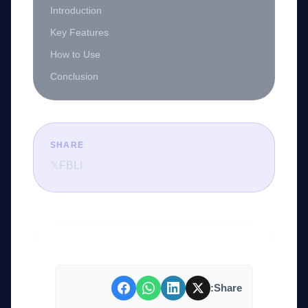
Introduction
Key Features
How to Use
Conclusion
SHARE
𝕏
FB
LI
Share: