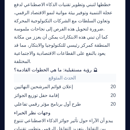
خططها لتبني وتطوير تقنيات الذكاء الاصطناعي لدفع
عجلة التنمية وتوفير بيئة مواتية لنمو الاقتصاد الرقمي،
وتعاون السلطات مع الشركات التكنولوجية المحركة
ضرورة لتحويل هذه الفرص إلى نجاحات ملموسة.
كما أن تبني هذه الابتكارات يمكن أن يعزز من مكانة
المنطقة كمركز رئيسي للتكنولوجيا والابتكار، مما قد
يعود بالنفع على القطاعات الاقتصادية والاجتماعية
المختلفة.
رؤية مستقبلية: ما هي الخطوات القادمة؟ 🔮
لتقديري
الحدث المتوقع
2026-04
إعلان قوائم المرشحين النهائيين
2026-06
إقامة حفل توزيع الجوائز
2026-09
طرح أول برنامج مؤثر رقمي تفاعلي
وجهات نظر الخبراء
يبدو أن الآراء حول تأثير جوائز الذكاء الاصطناعي تتنوع
بين التفاؤل بتعزيز التفاعل الرقمي وتطوير تقنيات