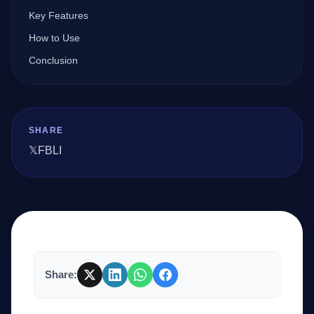
Key Features
How to Use
Company
Conclusion
Login
SHARE
𝕏
FB
LI
العربية
Share: