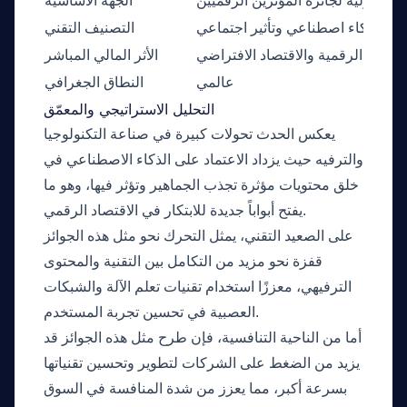
جنة الدولية لجائزة المؤثرين الرقميين
الجهة الأساسية
ذكاء اصطناعي وتأثير اجتماعي
التصنيف التقني
علانات الرقمية والاقتصاد الافتراضي
الأثر المالي المباشر
عالمي
النطاق الجغرافي
التحليل الاستراتيجي والمعمّق
يعكس الحدث تحولات كبيرة في صناعة التكنولوجيا
والترفيه حيث يزداد الاعتماد على الذكاء الاصطناعي في
خلق محتويات مؤثرة تجذب الجماهير وتؤثر فيها، وهو ما
يفتح أبواباً جديدة للابتكار في الاقتصاد الرقمي.
على الصعيد التقني، يمثل التحرك نحو مثل هذه الجوائز
قفزة نحو مزيد من التكامل بين التقنية والمحتوى
الترفيهي، معززًا استخدام تقنيات تعلم الآلة والشبكات
العصبية في تحسين تجربة المستخدم.
أما من الناحية التنافسية، فإن طرح مثل هذه الجوائز قد
يزيد من الضغط على الشركات لتطوير وتحسين تقنياتها
بسرعة أكبر، مما يعزز من شدة المنافسة في السوق