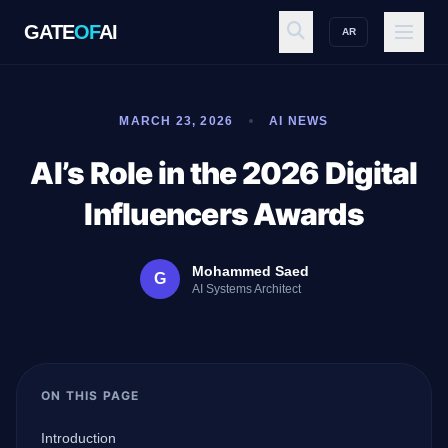
GATE
OF
AI
AR
GATE
OF
AI
MARCH 23, 2026
AI NEWS
Explore
AI’s Role in the 2026 Digital
Influencers Awards
Workspace
Mohammed Saed
G
AI Systems Architect
Ecosystem
ON THIS PAGE
Resources
Introduction