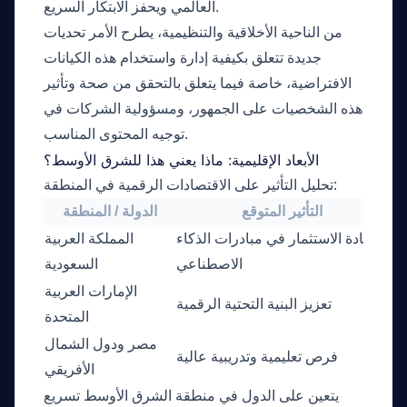
العالمي ويحفز الابتكار السريع.
من الناحية الأخلاقية والتنظيمية، يطرح الأمر تحديات
جديدة تتعلق بكيفية إدارة واستخدام هذه الكيانات
الافتراضية، خاصة فيما يتعلق بالتحقق من صحة وتأثير
هذه الشخصيات على الجمهور، ومسؤولية الشركات في
توجيه المحتوى المناسب.
الأبعاد الإقليمية: ماذا يعني هذا للشرق الأوسط؟
تحليل التأثير على الاقتصادات الرقمية في المنطقة:
التأثير المتوقع
الدولة / المنطقة
ين
زيادة الاستثمار في مبادرات الذكاء
المملكة العربية
ية
الاصطناعي
السعودية
الإمارات العربية
ئة
تعزيز البنية التحتية الرقمية
المتحدة
ام
مصر ودول الشمال
فرص تعليمية وتدريبية عالية
اص
الأفريقي
يتعين على الدول في منطقة الشرق الأوسط تسريع