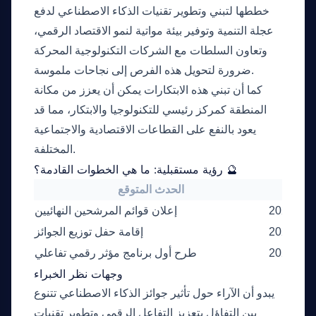
خططها لتبني وتطوير تقنيات الذكاء الاصطناعي لدفع
عجلة التنمية وتوفير بيئة مواتية لنمو الاقتصاد الرقمي،
وتعاون السلطات مع الشركات التكنولوجية المحركة
ضرورة لتحويل هذه الفرص إلى نجاحات ملموسة.
كما أن تبني هذه الابتكارات يمكن أن يعزز من مكانة
المنطقة كمركز رئيسي للتكنولوجيا والابتكار، مما قد
يعود بالنفع على القطاعات الاقتصادية والاجتماعية
المختلفة.
رؤية مستقبلية: ما هي الخطوات القادمة؟ 🔮
لتقديري
الحدث المتوقع
2026-04
إعلان قوائم المرشحين النهائيين
2026-06
إقامة حفل توزيع الجوائز
2026-09
طرح أول برنامج مؤثر رقمي تفاعلي
وجهات نظر الخبراء
يبدو أن الآراء حول تأثير جوائز الذكاء الاصطناعي تتنوع
بين التفاؤل بتعزيز التفاعل الرقمي وتطوير تقنيات