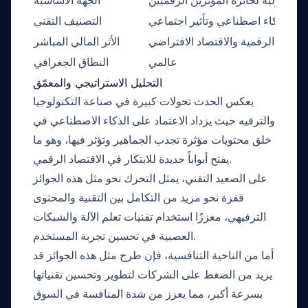
جنة الدولية لجائزة المؤثرين الرقميين
الجهة الأساسية
ذكاء اصطناعي وتأثير اجتماعي
التصنيف التقني
علانات الرقمية والاقتصاد الافتراضي
الأثر المالي المباشر
عالمي
النطاق الجغرافي
التحليل الاستراتيجي والمعمّق
يعكس الحدث تحولات كبيرة في صناعة التكنولوجيا
والترفيه حيث يزداد الاعتماد على الذكاء الاصطناعي في
خلق محتويات مؤثرة تجذب الجماهير وتؤثر فيها، وهو ما
يفتح أبواباً جديدة للابتكار في الاقتصاد الرقمي.
على الصعيد التقني، يمثل التحرك نحو مثل هذه الجوائز
قفزة نحو مزيد من التكامل بين التقنية والمحتوى
الترفيهي، معززًا استخدام تقنيات تعلم الآلة والشبكات
العصبية في تحسين تجربة المستخدم.
أما من الناحية التنافسية، فإن طرح مثل هذه الجوائز قد
يزيد من الضغط على الشركات لتطوير وتحسين تقنياتها
بسرعة أكبر، مما يعزز من شدة المنافسة في السوق