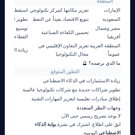
المنطقة
الإمارات
تعزيز مكانتها كمركز تكنولوجي
استقطاب المزيد
السعودية
تنويع الاقتصاد بعيداً عن النفط
تطوير البنية ال
مصر وشمال
توسيع نطاق اس
تحسين الكفاءة الصناعية
أفريقيا
القطاعات المخ
المنطقة العربية
تعزيز التعاون الإقليمي في
زيادة القدرة ا
عموماً
مجال التكنولوجيا
مرشد بوابة الذكاء الاصطناعي
نشط للخدمة
ما الذي نرصده؟ 🔮
التطور المتوقع
التا
زيادة الاستثمارات في الذكاء الاصطناعي
2-31
تطوير شراكات جديدة مع شركات تكنولوجيا عالمية
6-30
إطلاق مبادرات تعليمية لتعزيز المهارات التقنية
3-31
وجهات النظر المتعددة
لا يوجد تصريح رسمي حتى الآن
ابقَ على اطلاع. اشترك في نشرة
بوابة الذكاء
الاصطناعي
اليومية.