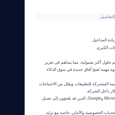
التفاصيل
ادة المداخيل
ات الكبرى
 حلول أكثر شمولية، مما يساهم في تعزيز
وهذه الخطوة مهمة لفتح آفاق جديدة في سوق الذكاء
اسية المشتركة للتطبيقات ويقلل من الاحتياجات
كار داخل الشركة.
في سياق المنافسة، يشكل هذا الدمج تحديًا لمنافسي OpenAI، مثل Microsoft وGoogle، الذين قد يلجؤون إلى تعديل
قية والتنظيمية، ستحتاج OpenAI إلى مجابهة تحديات الخصوصية والأمان، خاصة مع تزايد