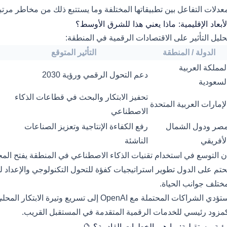
طبيقاتها المختلفة وما يستتبع ذلك من مخاطر مرتبطة باستخدام البيانات
الأبعاد الإقليمية: ماذا يعني هذا للشرق الأوسط
تحليل التأثير على الاقتصادات الرقمية في المنطقة
التأثير المتوقع
الدولة / المنطقة
المملكة العربي
دعم التحول الرقمي ورؤية 2030
السعودي
تحفيز الابتكار والبحث في قطاعات الذكاء
الإمارات العربية المتحد
الاصطناعي
رفع الكفاءة الإنتاجية وتعزيز الصناعات
مصر ودول الشما
الناشئة
الأفريق
طناعي في المنطقة يفتح المجال لتعزيز قدرات الاقتصادات الرقمية، مم
للتحول التكنولوجي والإعداد لمستقبل تسيطر فيه التطبيقات الذكية عل
مختلف جوانب الحياة
في المنطقة، مع احتمال كبير للارتقاء بمكانتها
كمزود رئيسي للخدمات الرقمية المتقدمة في المستقبل القريب
رؤية مستقبلية: ما هي الخطوات القادمة؟ 