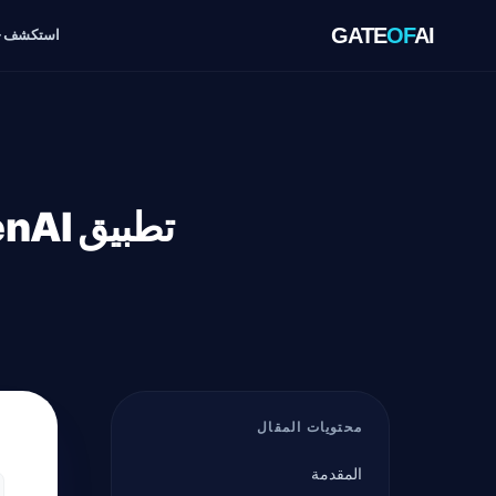
GATE
OF
AI
استكشف
تطبيق OpenAI الفائق: دمج 3 تطبيقات في منصة واحدة
محتويات المقال
المقدمة