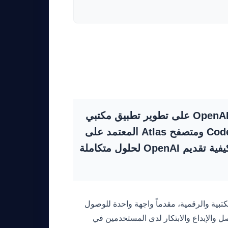
في خطوة جديدة لدمج قدراتها التقنية، تعكف شركة OpenAI على تطوير تطبيق مكتبي
فائق يدمج بين تطبيق ChatGPT وتطبيق البرمجة Codex ومتصفح Atlas المعتمد على
الذكاء الاصطناعي. هذا الإعلان يمثل نقلة نوعية في كيفية تقديم OpenAI لحلول متكاملة
تبية والرقمية، مقدماً واجهة واحدة للوصول
ل والإبداع والابتكار لدى المستخدمين في