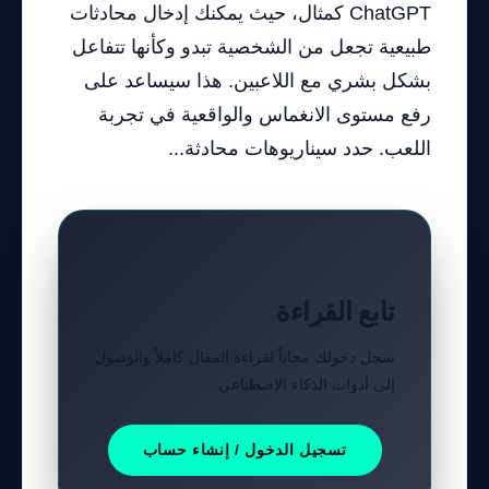
ChatGPT كمثال، حيث يمكنك إدخال محادثات
طبيعية تجعل من الشخصية تبدو وكأنها تتفاعل
بشكل بشري مع اللاعبين. هذا سيساعد على
رفع مستوى الانغماس والواقعية في تجربة
اللعب. حدد سيناريوهات محادثة...
تابع القراءة
سجل دخولك مجاناً لقراءة المقال كاملاً والوصول
إلى أدوات الذكاء الاصطناعي.
تسجيل الدخول / إنشاء حساب