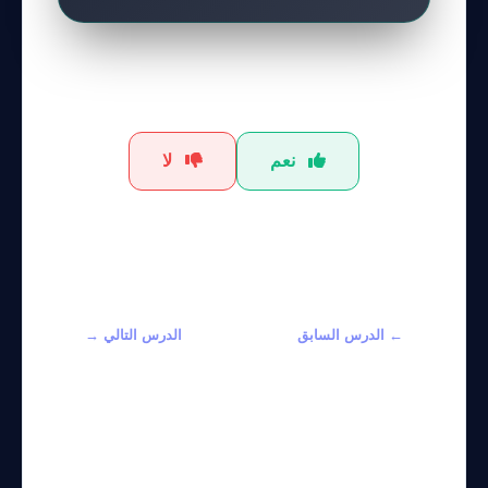
هل كان هذا الشرح مفيداً؟
نعم
لا
← الدرس السابق
الدرس التالي →
Integrating AI in
تعلم الذكاء
Game
الاصطناعي
Development: A
العام (AGI) من
Comprehensive
الصفر لعام