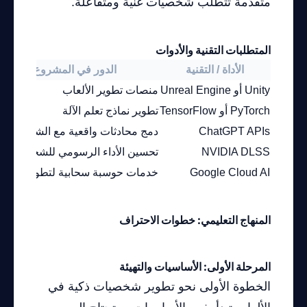
متقدّمة تتطلب شخصيات غنية ومتفاعلة.
المتطلبات التقنية والأدوات
الأداة / التقنية
الدور في المشروع
Unity أو Unreal Engine
منصات تطوير الألعاب
PyTorch أو TensorFlow
تطوير نماذج تعلم الآلة
ChatGPT APIs
دمج محادثات واقعية مع الشخصيات
NVIDIA DLSS
تحسين الأداء الرسومي للشخصيات
Google Cloud AI
خدمات حوسبة سحابية لتطوير النماذ
المنهاج التعليمي: خطوات الاحتراف
المرحلة الأولى: الأساسيات والتهيئة
الخطوة الأولى نحو تطوير شخصيات ذكية في