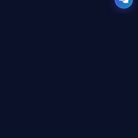
GATE
OF
AI
المنصة العربية الرائدة لأدوات وأخبار الذكاء الاصطناعي للمحترفين
والمطورين، تم تصميمها لبناء مستقبل التقنية.
المحتوى
دليل الأدوات
الأكاديمية
غرفة الأخبار