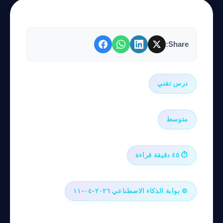
Share:
درس تقني
متوسط
⏱ ٤٥ دقيقة قراءة
© بوابة الذكاء الاصطناعي ٢٠٢٦-٠٤-١١