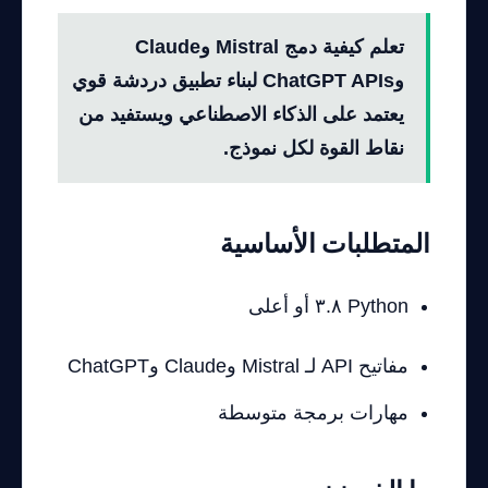
تعلم كيفية دمج Mistral وClaude
وChatGPT APIs لبناء تطبيق دردشة قوي
يعتمد على الذكاء الاصطناعي ويستفيد من
نقاط القوة لكل نموذج.
المتطلبات الأساسية
Python ٣.٨ أو أعلى
مفاتيح API لـ Mistral وClaude وChatGPT
مهارات برمجة متوسطة