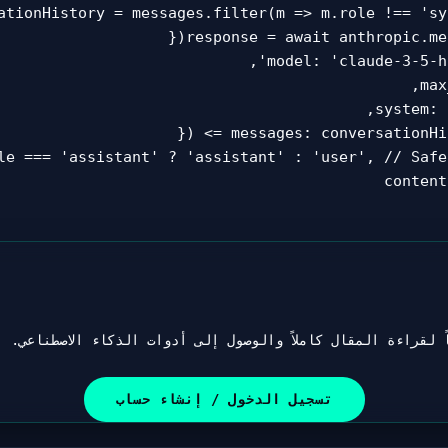
ationHistory = messages.filter(m => m.role !== 'sy
 لقراءة المقال كاملاً والوصول إلى أدوات الذكاء الاصطناعي.
تسجيل الدخول / إنشاء حساب