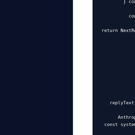
co
return NextR
replyText
const syste