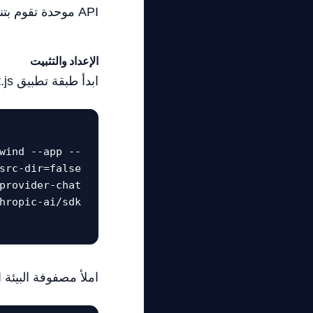
API موحدة تقوم بتنظيف وتخطيط وتنفيذ المحادثات متعددة الأدوار عبر كلا النظامين بشكل نظيف.
الإعداد والتثبيت
ابدأ طبقة تطبيق Next.js نظيفة وقم بتنزيل حزم SDK الرسمية لكلا البائعين:
wind --app --
املأ مصفوفة البيئة