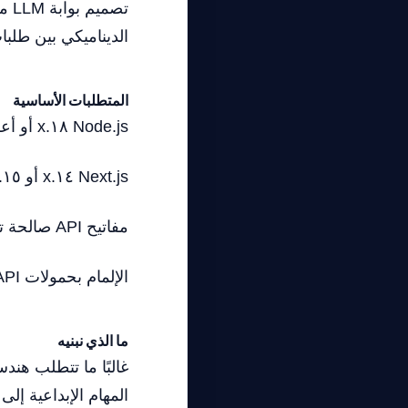
الديناميكي بين طلبات الإنتاج بين معماري
المتطلبات الأساسية
Node.js ١٨.x أو أعلى
Next.js ١٤.x أو ١٥.x (هيكل App Router)
مفاتيح API صالحة تم تكوينها في وحدات تحكم المطورين لـ OpenAI وAnthropic
الإلمام بحمولات API متعددة الأشكال وتكوين حالة React
ما الذي نبنيه
غالبًا ما تتطلب هند