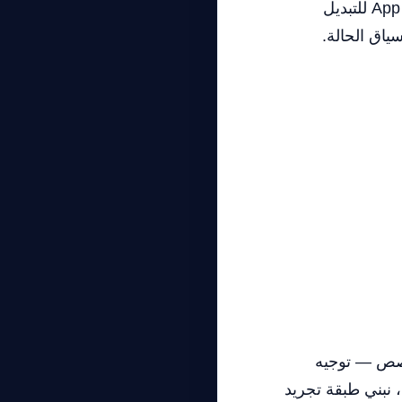
تصميم بوابة LLM متعددة المزودين في Next.js باستخدام معالجات مسار App Router للتبديل
تخصص — توجيه
لية الصارمة إلى GPT. في هذا الدليل، نبني طبقة تجريد