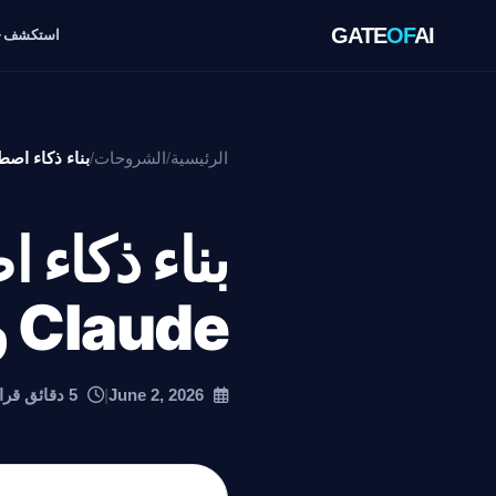
GATE
OF
AI
استكشف
الرئيسية
/
الشروحات
/
بناء ذكاء اصطناعي محادث
بناء ذكاء
Claude وChatGPT APIs: دليل عملي
June 2, 2026
|
5 دقائق قراءة