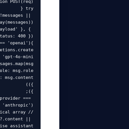
!messages || 
ayload' }, { 
provider === 
?.content || 