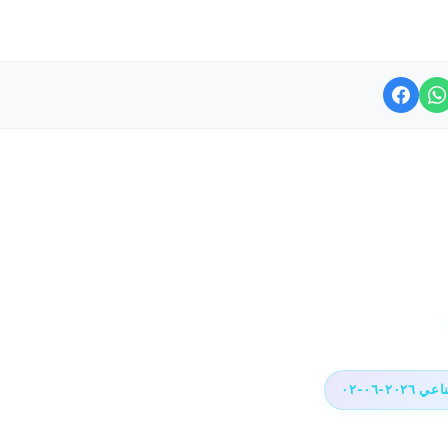
٢-٠٦-٠٢