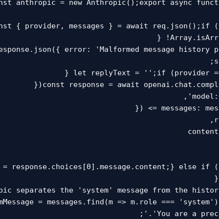
nst { provider, messages } = await req.json();if (
esponse.json({ error: 'Malformed message history p
 = response.choices[0].message.content;} else if (
mMessage = messages.find(m => m.role === 'system')