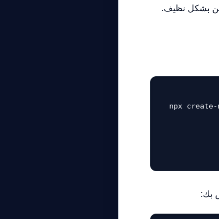
npx create-
 بك: