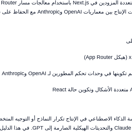
ات OpenAI وAnthropic مع الحفاظ على سياق الحالة.
سة الذكاء الاصطناعي في الإنتاج تكرار النماذج أو التوجيه الم
المهام الإبداعية إلى Claude والتحديثات الهيك