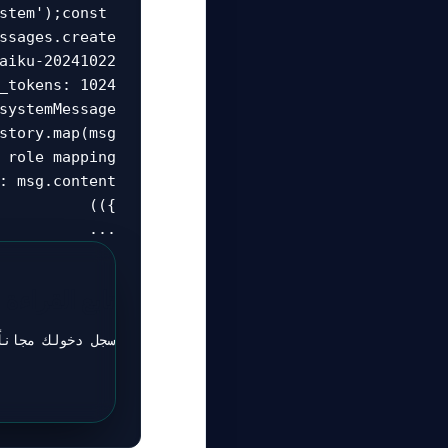
stem');const 
...
تابع القراءة
سجل دخولك مجاناً