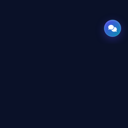
روابط قانو
GATE
OF
AI
شروط وأحكا
جميع الحقوق محفوظة © 2026 GateOfAI,
شروط وأحكا
LLC — دلاوير، الولايات المتحدة الأمريكية.
هُندست بعقول عربية. بُنيت للعالم.
اتفاقية الشركاء (reement
سياسة الخص
GateOfAI, LLC — Delaware, USA
منظومة رقمية بالكامل (بدون مقرات فرعية)