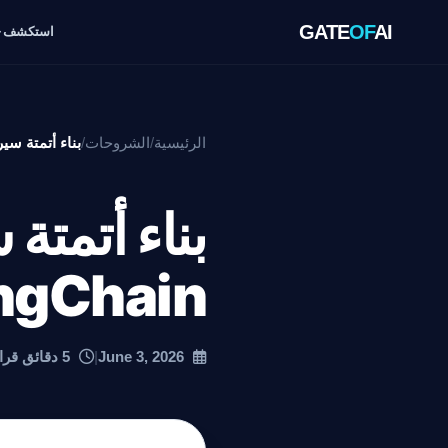
GATE
OF
AI
استكشف
الرئيسية
/
الشروحات
/
بناء أتمتة سير عمل م
بناء أتمتة
LangChain وraph
June 3, 2026
|
5 دقائق قراءة