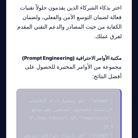
اختر بذكاء الشركاء الذين يقدمون حلولاً تقنيات
فعالة لضمان التوسع الآمن والفعلي، ولضمان
الكفاية من حيث المصادر والدعم التقني المقدم
لفرق عملك.
مكتبة الأوامر الاحترافية (Prompt Engineering)
مجموعة من الأوامر المختبرة للحصول على
أفضل النتائج:
{"prompt": "قم بتحليل أداء الكلمات
الرئيسية للمحتوى المنشور على موقع
X","max_tokens": 60,"temperature":
0.5}
{"prompt": "قم بإنتاج نص إعلان ترويجي