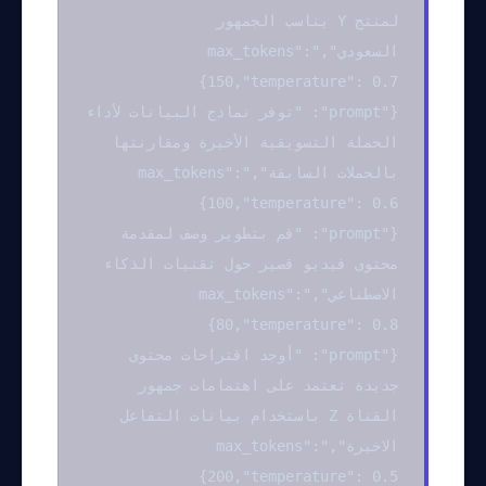
لمنتج Y يناسب الجمهور
السعودي","max_tokens":
150,"temperature": 0.7}
{"prompt": "توفر نماذج البيانات لأداء
الحملة التسويقية الأخيرة ومقارنتها
بالحملات السابقة","max_tokens":
100,"temperature": 0.6}
{"prompt": "قم بتطوير وصف لمقدمة
محتوى فيديو قصير حول تقنيات الذكاء
الاصطناعي","max_tokens":
80,"temperature": 0.8}
{"prompt": "أوجد اقتراحات محتوى
جديدة تعتمد على اهتمامات جمهور
القناة Z باستخدام بيانات التفاعل
الاخيرة","max_tokens":
200,"temperature": 0.5}