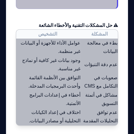
⚠️ حل المشكلات التقنية والأخطاء الشائعة
المشكلة
التشخيص
بطء في معالجة
عوامل الأداء للأجهزة أو البيانات
ترقية ا
البيانات
غير منظمة.
البيانا
وجود بيانات غير كافية أو نماذج
تحسين ج
عدم دقة التنبؤات
غير مناسبة.
مختلفة.
صعوبات في
التوافق بين الأنظمة القائمة
العمل ع
التكامل مع CMS
وأحدث البرمجيات المدخلة.
والتكامل
مشاكل في أتمتة
أخطاء في إعدادات البرامج
مراجعة 
التسويق
الأتمتية.
الأداة.
عدم توافق
اختلاف في إعداد الكيانات
إعادة ال
التحليلات المقدمة
التحليلية أو مصادر البيانات.
وتنظيم 