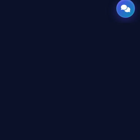
GATE
OF
AI
جميع الحقوق محفوظة © 2026 GateOfAI, LLC — دلاوير، الولايات
المتحدة الأمريكية. هُندست بعقول عربية. بُنيت للعالم.
GateOfAI, LLC — Delaware, USA
منظومة رقمية بالكامل (بدون مقرات فرعية)
روابط قانونية
شروط وأحكام الموقع