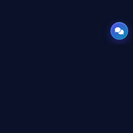
GATE
OF
AI
جميع الحقوق محفوظة © 2026 GateOfAI, LLC — دلاوير، الولايات
المتحدة الأمريكية. هُندست بعقول عربية. بُنيت للعالم.
GateOfAI, LLC — Delaware, USA
منظومة رقمية بالكامل (بدون مقرات فرعية)