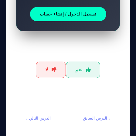
تسجيل الدخول / إنشاء حساب
هل كان هذا الشرح مفيداً؟
نعم
لا
← الدرس السابق
الدرس التالي →
Master Google
Learn to Use
Lyria 3 for
Claude for