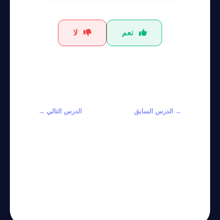
نعم
لا
← الدرس السابق
الدرس التالي →
Learn to Use
Learn to Use
Meta
Copilot
Marketplace
Assistant on
for AI
Xbox:
Activations in
Professional
2026
Course 2026