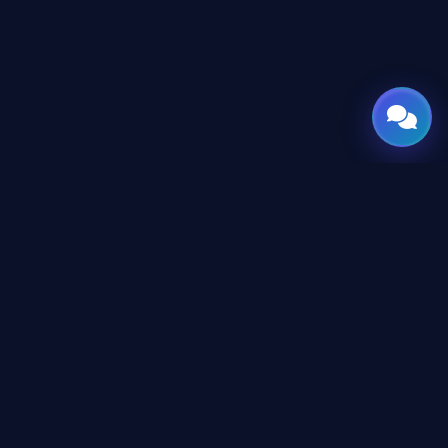
GATE
OF
AI
جميع الحقوق محفوظة © 2026 GateOfAI, LLC — دلاوير، الولايات
المتحدة الأمريكية. هُندست بعقول عربية. بُنيت للعالم.
GateOfAI, LLC — Delaware, USA
منظومة رقمية بالكامل (بدون مقرات فرعية)