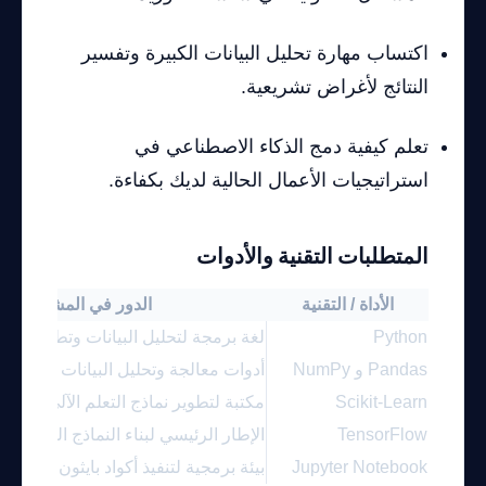
اكتساب مهارة تحليل البيانات الكبيرة وتفسير
النتائج لأغراض تشريعية.
تعلم كيفية دمج الذكاء الاصطناعي في
استراتيجيات الأعمال الحالية لديك بكفاءة.
المتطلبات التقنية والأدوات
الأداة / التقنية
الدور في المشروع
Python
لغة برمجة لتحليل البيانات وتطوير النم
Pandas و NumPy
أدوات معالجة وتحليل البيانات
Scikit-Learn
مكتبة لتطوير نماذج التعلم الآلي
TensorFlow
الإطار الرئيسي لبناء النماذج العميقة
Jupyter Notebook
بيئة برمجية لتنفيذ أكواد بايثون وعرض ال