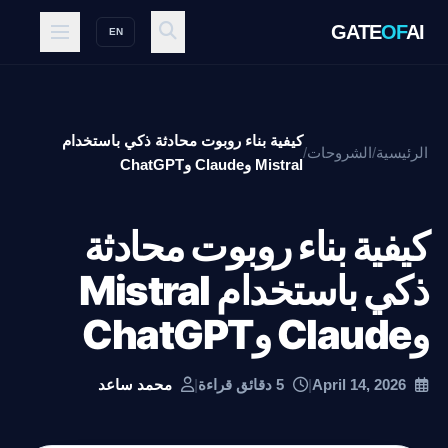
GATE
OF
EN
كيفية بناء روبوت محادثة ذكي باستخدام
يسية
/
الشروحات
/
Mistral وClaude وChatGPT
فية بناء روبوت محادثة
ذكي باستخدام Mistral
April 1
|
5 دقائق قراءة
|
محمد ساعد