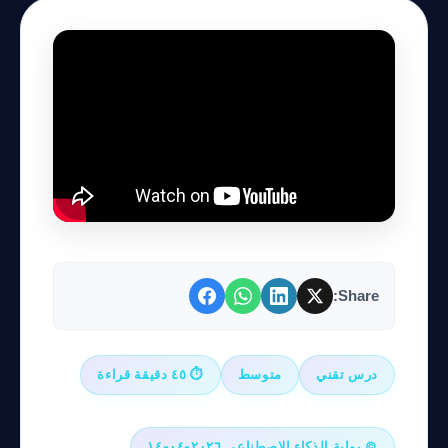
Share:
درس تقني
متوسط
⏱ ٤٥ دقيقة قراءة
© بوابة الذكاء الاصطناعي ٢٠٢٦-٠٤-١٤