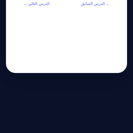
← الدرس السابق
الدرس التالي →
Master
Create a Smart
Workflow
Chatbot with
Automation
Mistral, Claude
with
& ChatGPT
TypeScript &
APIs
OpenAI SDK