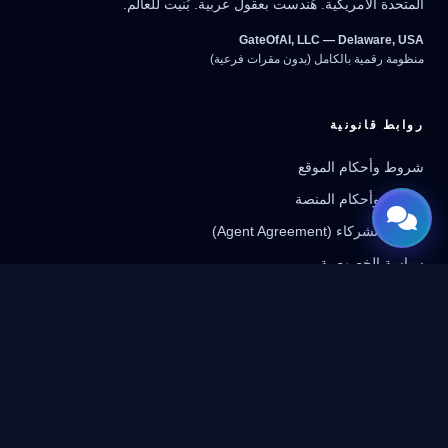
تحدة الأمريكية. هُندست بعقول عربية. بُنيت للعالم.
GateOfAI, LLC — Delaware, 
ومة رقمية بالكامل (بدون مقرات فرعية)
بط قانونية
ط وأحكام الموقع
ط وأحكام المنصة
ة الشركاء (Agent Agreement)
سة الخصوصية
 المنصة
نحن
ل بنا