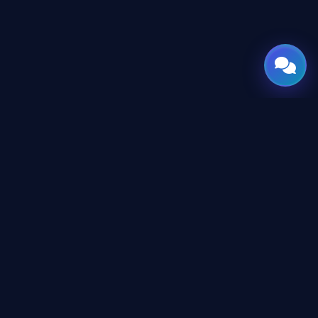
GATE
OF
AI
جميع الحقوق محفوظة © 2026 GateOfAI, LLC — دلاوير، الولايات
المتحدة الأمريكية. هُندست بعقول عربية. بُنيت للعالم.
GateOfAI, LLC — Delaware, USA
منظومة رقمية بالكامل (بدون مقرات فرعية)