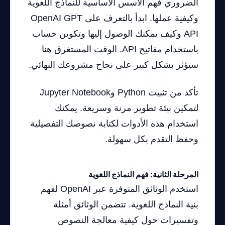
الضروري فهم الأسس الأساسية للنماذج اللغوية
وكيفية عملها. ابدأ بالتعرف على OpenAI GPT
API وكيف يمكنك الوصول إليها وتكوين حساب
باستخدام مفاتيح API. الوقت المستغرق هنا
سيؤثر بشكل كبير على نجاح مشروعك النهائي.
تأكد من تثبيت Python وJupyter Notebook
لتمكين بيئة تطوير مرنة وسريعة. يمكنك
استخدام هذه الأدوات لكتابة نصوصك التفصيلية
وحفظ التقدم بكل سهولة.
المرحلة الثانية: فهم النماذج اللغوية
استخدم الوثائق المتوفرة عبر OpenAI لفهم
بنية النماذج اللغوية. تتضمن الوثائق أمثلة
وتفسيرات حول كيفية معالجة النصوص