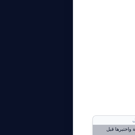
ل
 واختبرها قبل