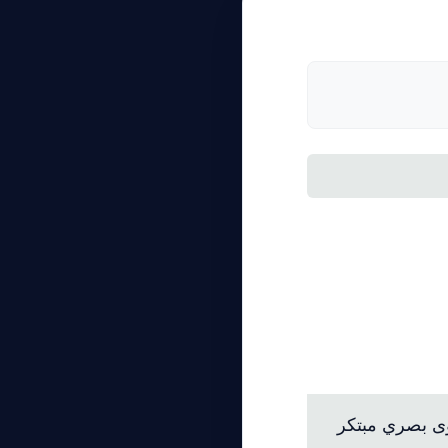
 للمبتدئين من الصفر لعام
 استخدام أدوات Meta AI لإنشاء محتوى بصري مبتكر