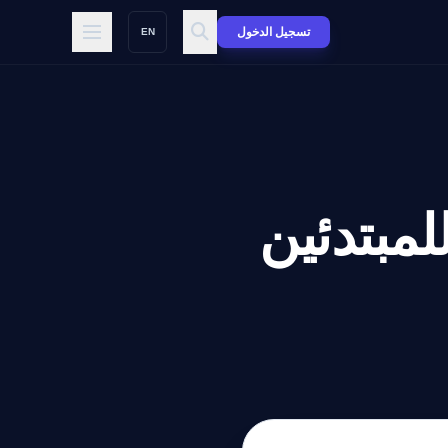
تسجيل الدخول
EN
م استخدام أدوات Meta AI للمبتدئين