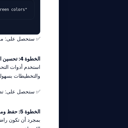
"Create a modern logo for a tech startup using blue and green colors."

✅ ستحصل على: مجموع
الخطوة 4: تحسين التصميم باستخدام الذكاء الاصطناعي
استخدم أدوات التحس
والتخطيطات بسهولة
✅ ستحصل على: تصم
الخطوة 5: حفظ ومشاركة التصميم
بمجرد أن تكون راضي