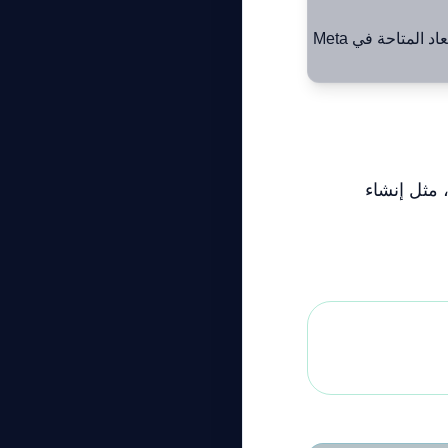
استخدم أدوات ضبط الأبعاد المتاحة في Meta
عد إتقان هذه الدورة، يمكنك استكشاف المزيد من الميزات المتقدمة في Meta AI، مثل إنشاء