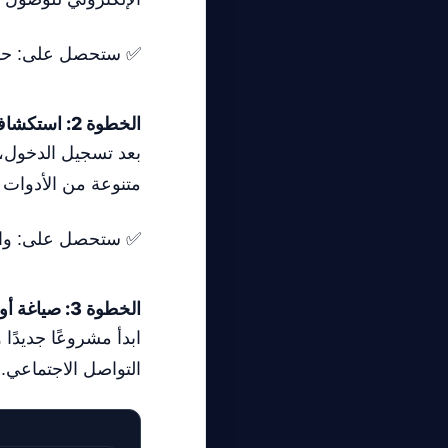
✅ ستحصل على: حساب Meta AI جاهز ل
الخطوة 2: استكشاف أدوات التصميم
متنوعة من الأدوات 
✅ ستحصل على: واجهة أ
الخطوة 3: صياغة أول تصميم لك
ابدأ مشروعًا جديدً
التواصل الاجتماعي.